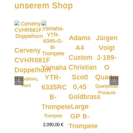
unserem Shop
Adams
Jürgen
Me
A4
Voigt
1
Cerveny
Custom
J-189-
Tro
CVHR681F
Christian
O
F-
Yamaha
Doppelhorn
Scott
Quartposau
T
YTR-
Doppelhorn
,
7.99
Horn
0,45
Quartposaune
,
6335RC
Posaune
Goldbrass
B-
Large
Trompete
GP B-
Trompete
2.090,00
€
Trompete