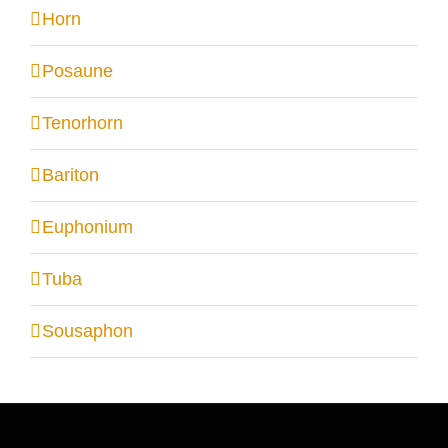
Horn
Posaune
Tenorhorn
Bariton
Euphonium
Tuba
Sousaphon