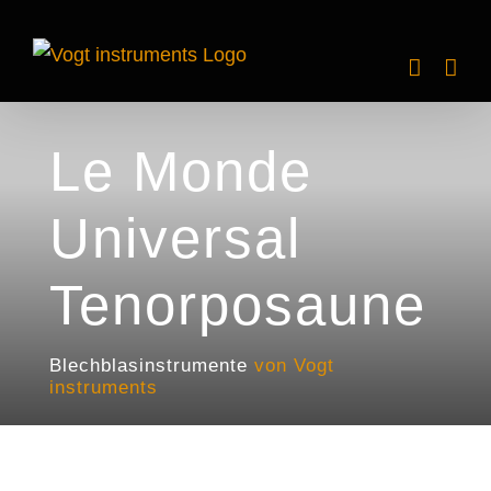
Zum
Inhalt
springen
Le Monde
Universal
Tenorposaune
Blechblasinstrumente
von Vogt
instruments