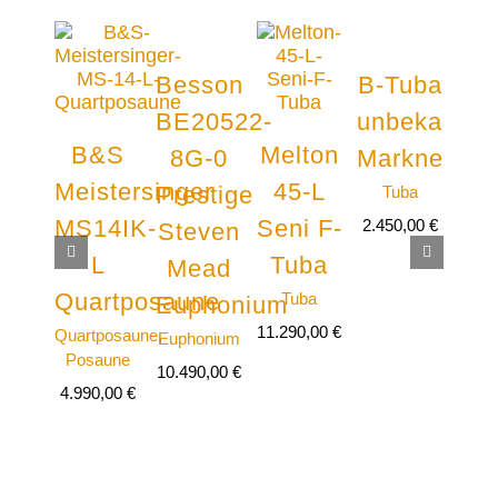
Besson
B-Tuba
BE20522-
unbekannt
B&S
Melton
8G-0
Markneukir
Meistersinger
45-L
Prestige
Tuba
Ya
MS14IK-
Seni F-
2.450,00
€
Steven
Y
L
Tuba
Mead
8
Quartposaune
Tuba
Euphonium
GS
11.290,00
€
Quartposaune
,
Euphonium
Posaune
10.490,00
€
Tr
4.990,00
€
Tro