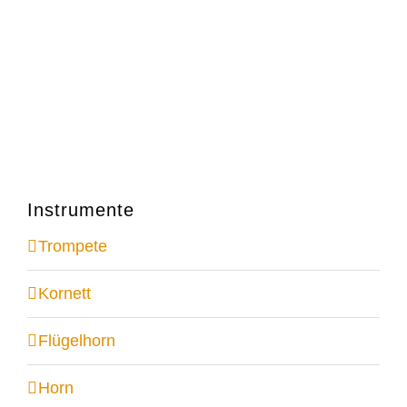
Instrumente
Trompete
Kornett
Flügelhorn
Horn