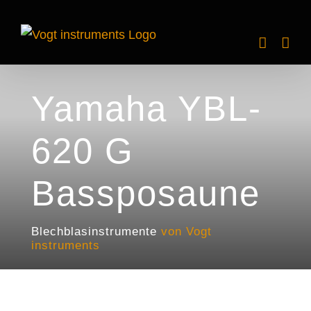
Zum
Inhalt
springen
Yamaha YBL-
620 G
Bassposaune
Blechblasinstrumente
von Vogt
instruments