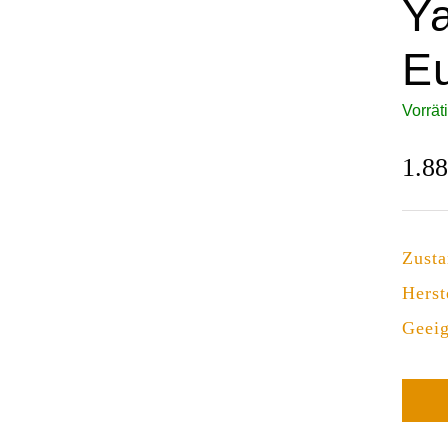
Y
E
Vorrät
1.8
Zust
Herst
Geeig