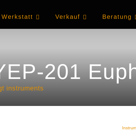
Werkstatt
Verkauf
Beratung
YEP-201 Eup
t instruments
Instru