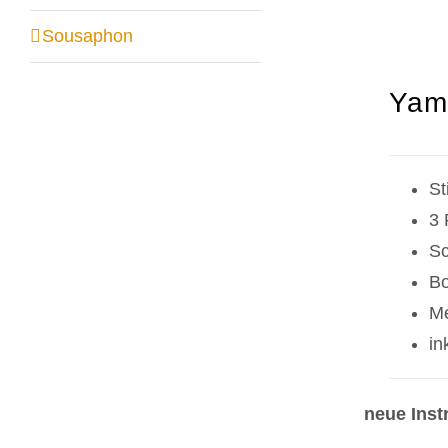
Sousaphon
Yam
S
3 
Sc
Bo
Me
in
neue Inst