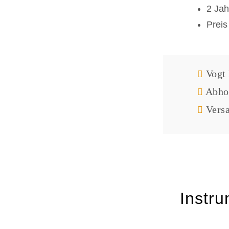
2 Jah
Preis
Vogt 
Abhol
Versa
Instr