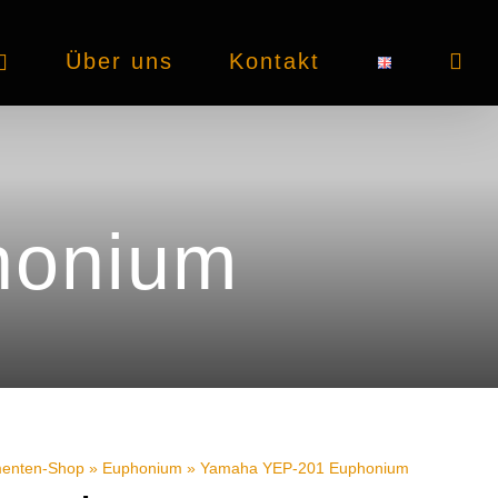
Über uns
Kontakt
honium
menten-Shop
»
Euphonium
»
Yamaha YEP-201 Euphonium