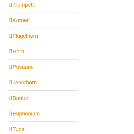
Trompete
Kornett
Flügelhorn
Horn
Posaune
Tenorhorn
Bariton
Euphonium
Tuba