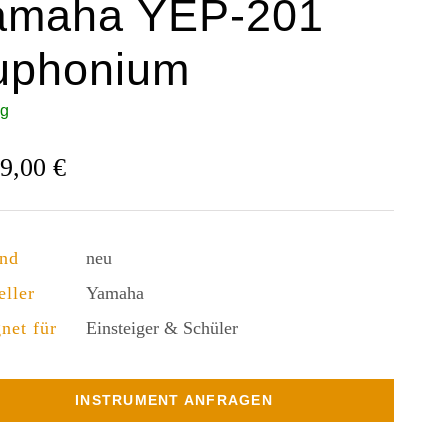
amaha YEP-201
uphonium
ig
89,00
€
and
neu
eller
Yamaha
net für
Einsteiger & Schüler
INSTRUMENT ANFRAGEN