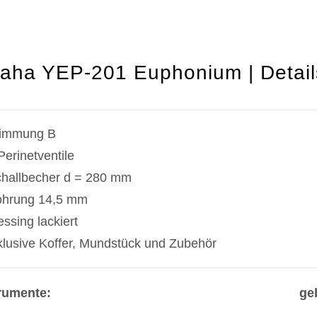
aha YEP-201 Euphonium | Detail
timmung B
Perinetventile
hallbecher d = 280 mm
hrung 14,5 mm
ssing lackiert
klusive Koffer, Mundstück und Zubehör
rumente:
ge