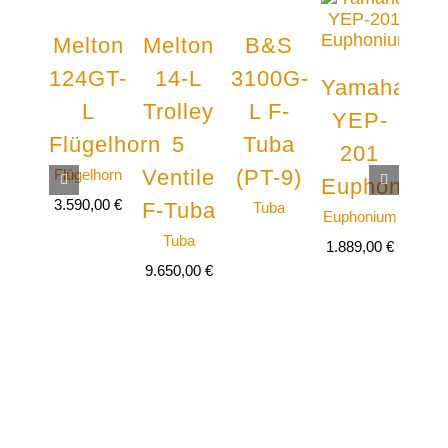
Melton
Melton
B&S
H
124GT-
14-L
3100G-
Ho
Yamaha
L
Trolley
L F-
70
YEP-
Flügelhorn
5
Tuba
Wa
201
Ventile
(PT-9)
Flügelhorn
Wal
Euphonium
H
3.590,00
€
F-Tuba
Tuba
Euphonium
2.99
Tuba
1.889,00
€
9.650,00
€