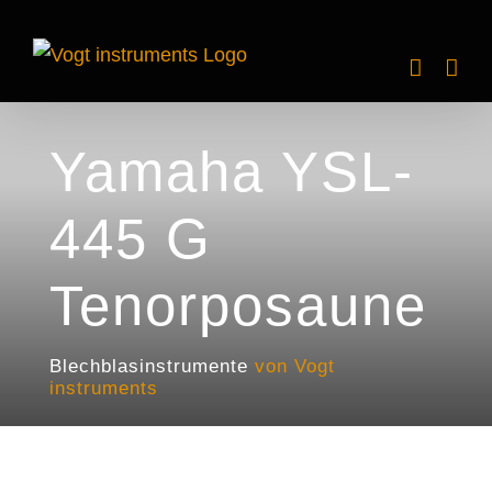
Zum
Inhalt
springen
Yamaha YSL-
445 G
Tenorposaune
Blechblasinstrumente
von Vogt
instruments