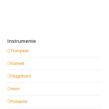
Instrumente
Trompete
Kornett
Flügelhorn
Horn
Posaune